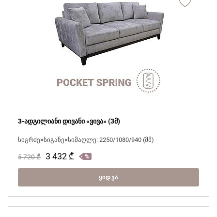
3-ადგილიანი დივანი «ვივა» (3მ)
სიგრძე×სიგანე×სიმაღლე: 2250/1080/940 (მმ)
3 432
₾
5 720
₾
ᲧᲘᲓᲕᲐ