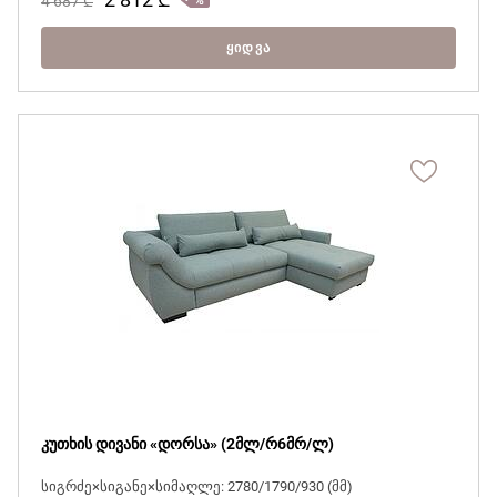
4 687
₾
ᲧᲘᲓᲕᲐ
კუთხის დივანი «დორსა» (2მლ/რ6მრ/ლ)
სიგრძე×სიგანე×სიმაღლე: 2780/1790/930 (მმ)