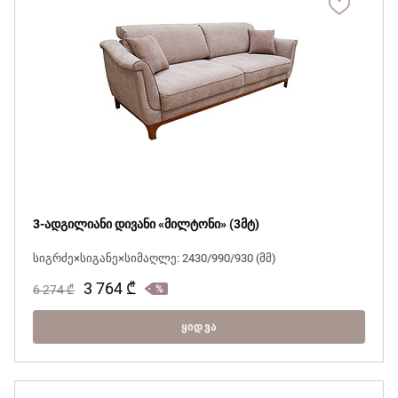
3-ადგილიანი დივანი «მილტონი» (3მტ)
სიგრძე×სიგანე×სიმაღლე: 2430/990/930 (მმ)
3 764
₾
6 274
₾
ᲧᲘᲓᲕᲐ