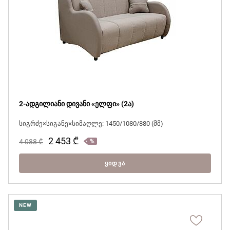
2-ადგილიანი დივანი «ელფი» (2ა)
სიგრძე×სიგანე×სიმაღლე: 1450/1080/880 (მმ)
2 453
₾
4 088
₾
ᲧᲘᲓᲕᲐ
NEW