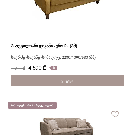
3-ადგილიანი დივანი «უნო 2» (3მ)
სიგრძე×სიგანე×სიმაღლე: 2280/1090/930 (მმ)
4 690
₾
7 817
₾
ᲧᲘᲓᲕᲐ
ᲠᲐᲝᲓᲔᲜᲝᲑᲐ ᲨᲔᲖᲦᲣᲓᲣᲚᲘᲐ