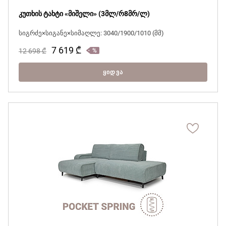
კუთხის ტახტი «მიშელი» (3მლ/რ8მრ/ლ)
სიგრძე×სიგანე×სიმაღლე: 3040/1900/1010 (მმ)
7 619
₾
12 698
₾
ᲧᲘᲓᲕᲐ