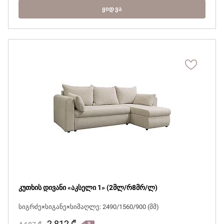
ᲧᲘᲓᲕᲐ
კუთხის დივანი «აკსელი 1» (2მლ/რ8მრ/ლ)
სიგრძე×სიგანე×სიმაღლე: 2490/1560/900 (მმ)
2 812
₾