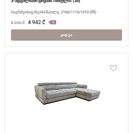
3-ადგილიანი დივანი «მიშელი» (3მ)
სიგრძე×სიგანე×სიმაღლე: 2160/1110/1010 (მმ)
4 942
₾
8 236
₾
ᲧᲘᲓᲕᲐ
მჭირდება ვიდეოკონსულტაცია