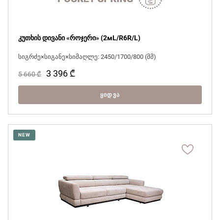
კუთხის დივანი «როჯერი» (2мL/R6R/L)
სიგრძე×სიგანე×სიმაღლე: 2450/1700/800 (მმ)
3 396
₾
5 660
₾
ᲧᲘᲓᲕᲐ
NEW