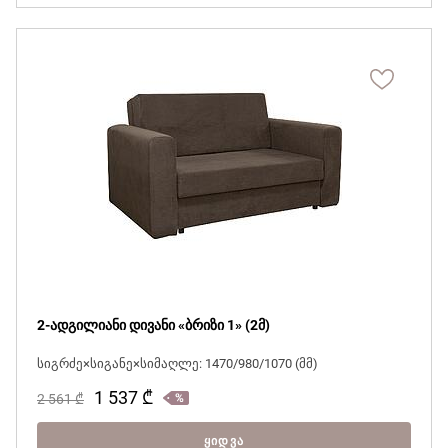
2-ადგილიანი დივანი «ბრიზი 1» (2მ)
სიგრძე×სიგანე×სიმაღლე: 1470/980/1070 (მმ)
1 537
₾
2 561
₾
ᲧᲘᲓᲕᲐ