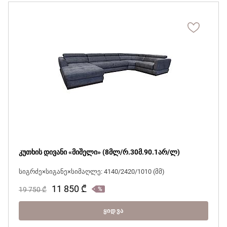
კუთხის დივანი «მიშელი» (8მლ/რ.30მ.90.1არ/ლ)
სიგრძე×სიგანე×სიმაღლე: 4140/2420/1010 (მმ)
11 850
₾
19 750
₾
ᲧᲘᲓᲕᲐ