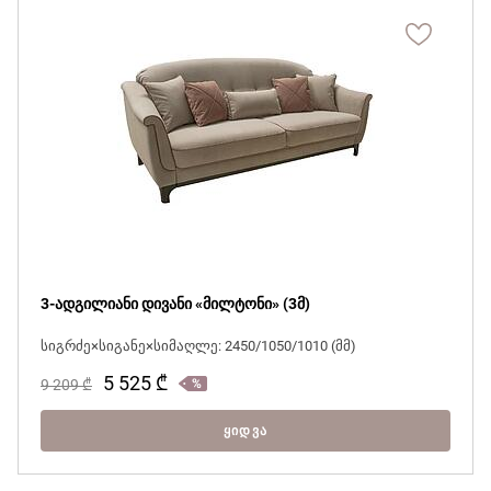
3-ადგილიანი დივანი «მილტონი» (3მ)
სიგრძე×სიგანე×სიმაღლე: 2450/1050/1010 (მმ)
5 525
₾
9 209
₾
ᲧᲘᲓᲕᲐ