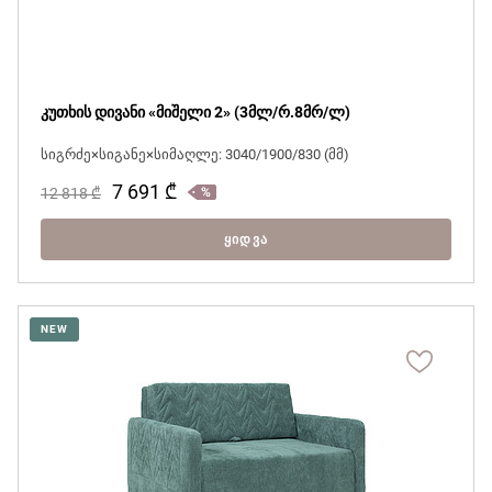
კუთხის დივანი «მიშელი 2» (3მლ/რ.8მრ/ლ)
სიგრძე×სიგანე×სიმაღლე: 3040/1900/830 (მმ)
7 691
₾
12 818
₾
ᲧᲘᲓᲕᲐ
NEW