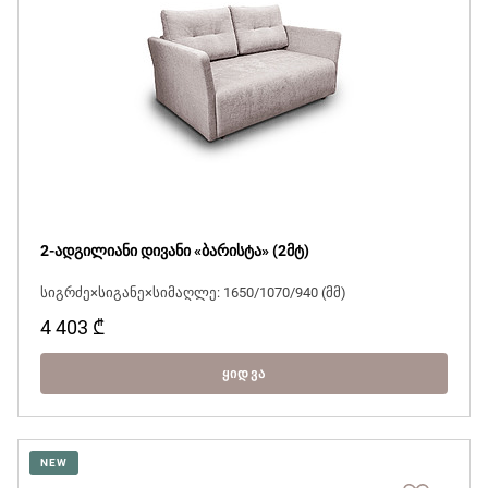
2-ადგილიანი დივანი «ბარისტა» (2მტ)
სიგრძე×სიგანე×სიმაღლე: 1650/1070/940 (მმ)
4 403
₾
ᲧᲘᲓᲕᲐ
NEW