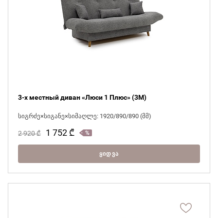
3-х местный диван «Люси 1 Плюс» (3М)
სიგრძე×სიგანე×სიმაღლე: 1920/890/890 (მმ)
1 752
₾
2 920
₾
ᲧᲘᲓᲕᲐ