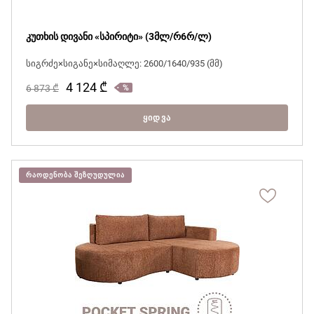
კუთხის დივანი «სპირიტი» (3მლ/რ6რ/ლ)
სიგრძე×სიგანე×სიმაღლე: 2600/1640/935 (მმ)
4 124
₾
6 873
₾
ᲧᲘᲓᲕᲐ
ᲠᲐᲝᲓᲔᲜᲝᲑᲐ ᲨᲔᲖᲦᲣᲓᲣᲚᲘᲐ