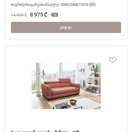
სიგრძე×სიგანე×სიმაღლე: 3260/2400/1010 (მმ)
8 975
₾
14 959
₾
ᲧᲘᲓᲕᲐ