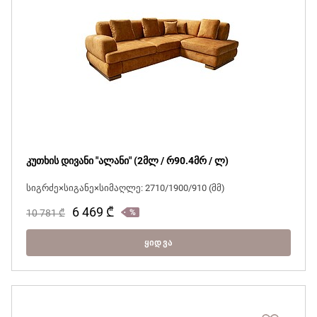
კუთხის დივანი "ალანი" (2მლ / რ90.4მრ / ლ)
სიგრძე×სიგანე×სიმაღლე: 2710/1900/910 (მმ)
6 469
₾
10 781
₾
ᲧᲘᲓᲕᲐ