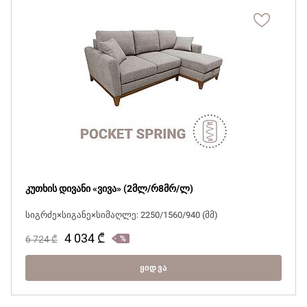
კუთხის დივანი «ვივა» (2მლ/რ8მრ/ლ)
სიგრძე×სიგანე×სიმაღლე: 2250/1560/940 (მმ)
4 034
₾
6 724
₾
ᲧᲘᲓᲕᲐ