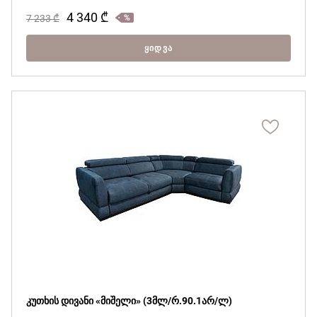
4 340
₾
7 233
₾
ᲧᲘᲓᲕᲐ
კუთხის დივანი «მიშელი» (3მლ/რ.90.1არ/ლ)