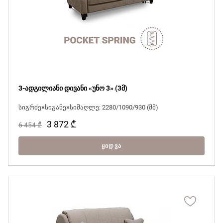
3-ადგილიანი დივანი «უნო 3» (3მ)
სიგრძე×სიგანე×სიმაღლე: 2280/1090/930 (მმ)
3 872
₾
6 454
₾
ᲧᲘᲓᲕᲐ