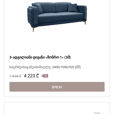
3-ადგილიანი დივანი «მონრო 1» (3მ)
სიგრძე×სიგანე×სიმაღლე: 2400/1000/920 (მმ)
4 223
₾
7 038
₾
ᲧᲘᲓᲕᲐ