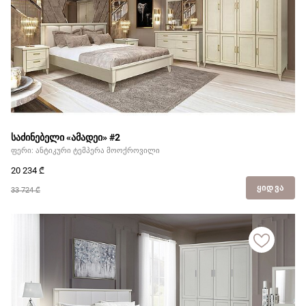
საძინებელი «ამადეი» #2
ფერი: ანტიკური ტემპერა მოოქროვილი
20 234
₾
ᲧᲘᲓᲕᲐ
33 724 ₾