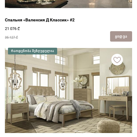
Спальня «Валенсия Д Классик» #2
21 076
₾
ᲧᲘᲓᲕᲐ
35 127 ₾
ᲠᲐᲝᲓᲔᲜᲝᲑᲐ ᲨᲔᲖᲦᲣᲓᲣᲚᲘᲐ