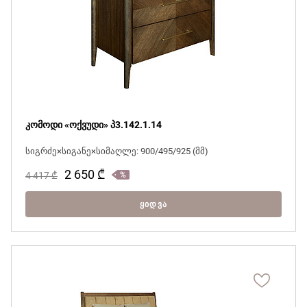
კომოდი «ოქვუდი» პ3.142.1.14
სიგრძე×სიგანე×სიმაღლე: 900/495/925 (მმ)
2 650
₾
4 417
₾
ᲧᲘᲓᲕᲐ