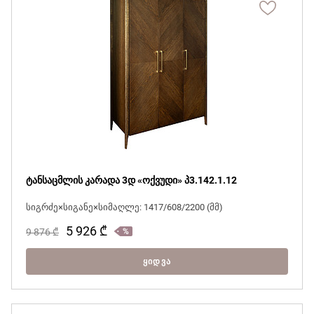
ტანსაცმლის კარადა 3დ «ოქვუდი» პ3.142.1.12
სიგრძე×სიგანე×სიმაღლე: 1417/608/2200 (მმ)
5 926
₾
9 876
₾
ᲧᲘᲓᲕᲐ