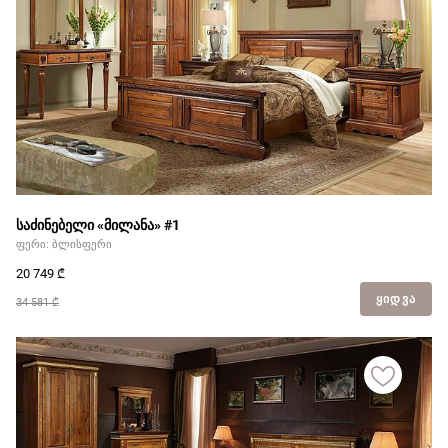
საძინებელი «მილანა» #1
ფერი: ბლისფერი
20 749
₾
ᲧᲘᲓᲕᲐ
34 581 ₾