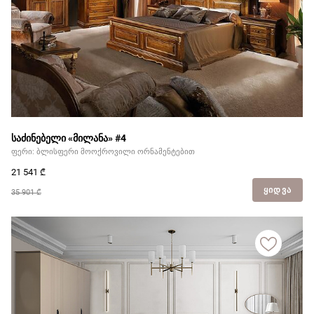
მჭირდება ვიდეოკონსულტაცია
საძინებელი «მილანა» #4
ფერი: ბლისფერი მოოქროვილი ორნამენტებით
21 541
₾
ᲧᲘᲓᲕᲐ
35 901 ₾