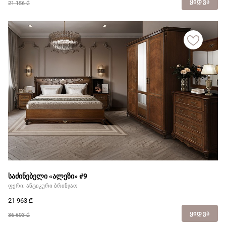
ᲧᲘᲓᲕᲐ
21 156 ₾
საძინებელი «ალეზი» #9
ფერი: ანტიკური ბრინჯაო
21 963
₾
ᲧᲘᲓᲕᲐ
36 603 ₾