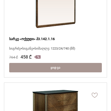
სარკე «ოქვუდი» პ3.142.1.16
სიგრძე×სიგანე×სიმაღლე: 1223/24/740 (მმ)
458
₾
764
₾
ᲧᲘᲓᲕᲐ