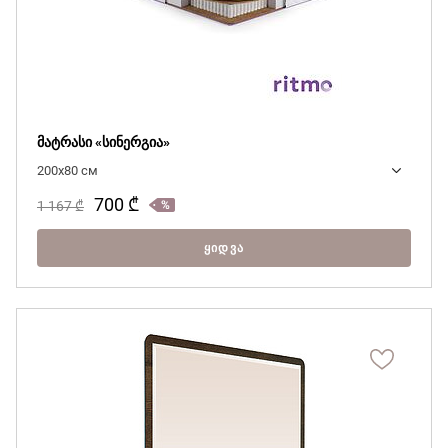
მატრასი «სინერგია»
200x80 см
700
₾
1 167
₾
ᲧᲘᲓᲕᲐ