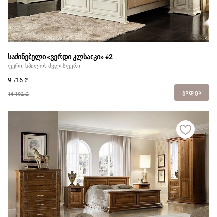
საძინებელი «ვერდი კლსაიკი» #2
ფერი: სპილოს ძვლისფერი
9 716
₾
ᲧᲘᲓᲕᲐ
16 192 ₾