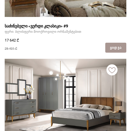
საძინებელი «ვერდი კლასიკი» #9
ფერი: ბლისფერი მოოქროვილი ორნამენტებით
17 642
₾
ᲧᲘᲓᲕᲐ
29 401 ₾