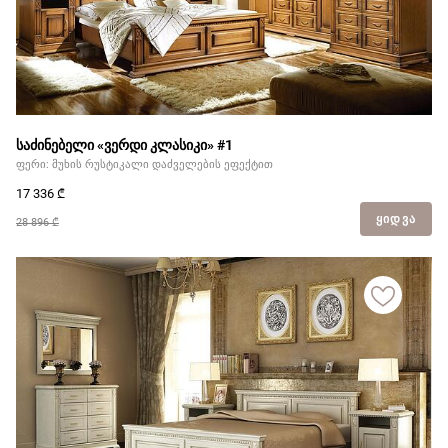
საძინებელი «ვერდი კლასიკი» #1
ფერი: მუხის რუსტიკალი დაძველების ეფექტით
17 336
₾
ᲧᲘᲓᲕᲐ
28 896 ₾