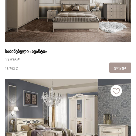
საძინებელი «ავანტი»
11 275
₾
ᲧᲘᲓᲕᲐ
18 793 ₾