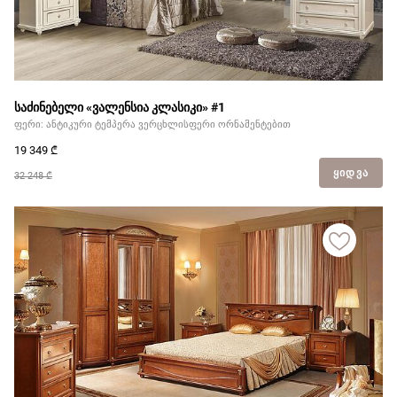
საძინებელი «ვალენსია კლასიკი» #1
ფერი: ანტიკური ტემპერა ვერცხლისფერი ორნამენტებით
19 349
₾
ᲧᲘᲓᲕᲐ
32 248 ₾