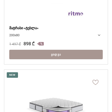
მატრასი «ტესლა»
200x80
898
₾
1 497
₾
ᲧᲘᲓᲕᲐ
NEW