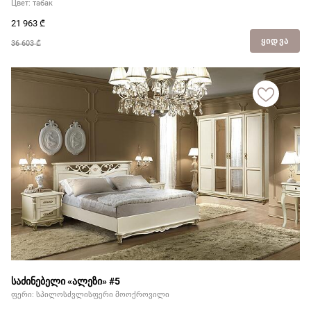
Цвет: табак
21 963
₾
ᲧᲘᲓᲕᲐ
36 603 ₾
საძინებელი «ალეზი» #5
ფერი: სპილოსძვლისფერი მოოქროვილი