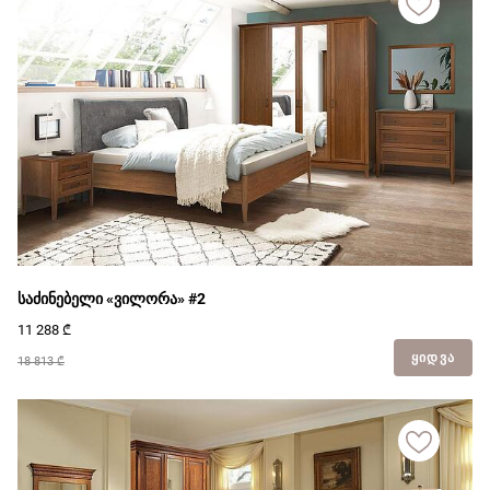
საძინებელი «ვილორა» #2
11 288
₾
ᲧᲘᲓᲕᲐ
18 813 ₾