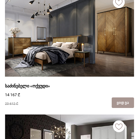
საძინებელი «ოქვუდი»
14 167
₾
ᲧᲘᲓᲕᲐ
23 612 ₾