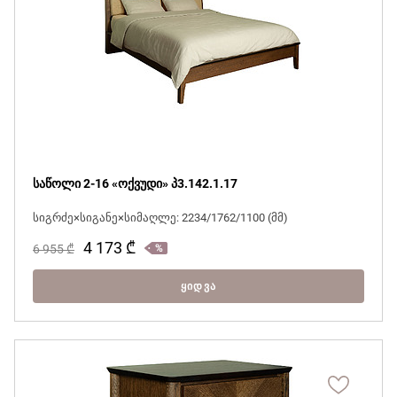
საწოლი 2-16 «ოქვუდი» პ3.142.1.17
სიგრძე×სიგანე×სიმაღლე: 2234/1762/1100 (მმ)
4 173
₾
6 955
₾
ᲧᲘᲓᲕᲐ