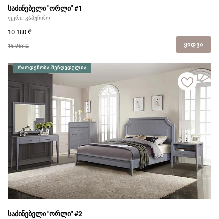
საძინებელი "ორლი" #1
ფერი: კაპუჩინო
10 180
₾
ᲧᲘᲓᲕᲐ
16 968 ₾
ᲠᲐᲝᲓᲔᲜᲝᲑᲐ ᲨᲔᲖᲦᲣᲓᲣᲚᲘᲐ
საძინებელი "ორლი" #2