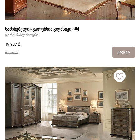
საძინებელი «ვალენსია კლასიკი» #4
ფერი: წაბლისფერი
19 987
₾
ᲧᲘᲓᲕᲐ
33 312 ₾