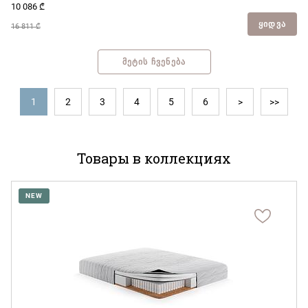
10 086
₾
ᲧᲘᲓᲕᲐ
16 811 ₾
ᲛᲔᲢᲘᲡ ᲩᲕᲔᲜᲔᲑᲐ
<
1
2
3
4
5
6
>
>>
Товары в коллекциях
NEW