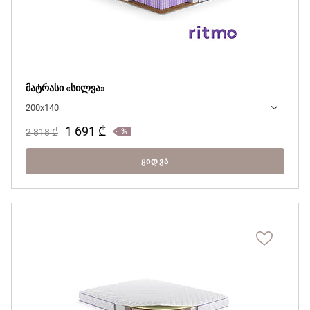
მატრასი «სილვა»
200x140
1 691
₾
2 818
₾
ᲧᲘᲓᲕᲐ