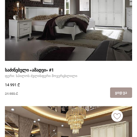
საძინებელი «ამადეი» #1
ფერი: სპილოს ძვლისფერი მოვერცხლილი
14 991
₾
ᲧᲘᲓᲕᲐ
24 985 ₾