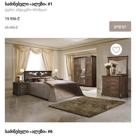
საძინებელი «ალეზი» #1
ფერი: ანტიკური ბრინჯაო
19 956
₾
ᲧᲘᲓᲕᲐ
33 260 ₾
საძინებელი «ალეზი» #6