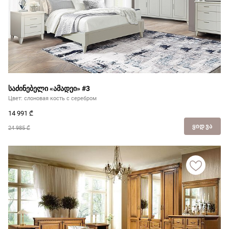
საძინებელი «ამადეი» #3
Цвет: слоновая кость с серебром
14 991
₾
ᲧᲘᲓᲕᲐ
24 985 ₾