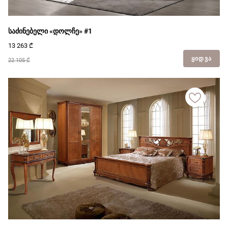
საძინებელი «დოლჩე» #1
13 263
₾
ᲧᲘᲓᲕᲐ
22 105 ₾