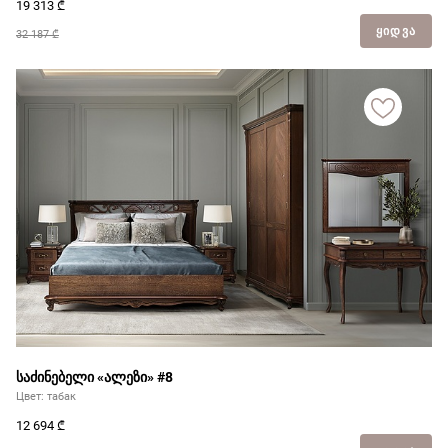
19 313
₾
ᲧᲘᲓᲕᲐ
32 187 ₾
საძინებელი «ალეზი» #8
Цвет: табак
12 694
₾