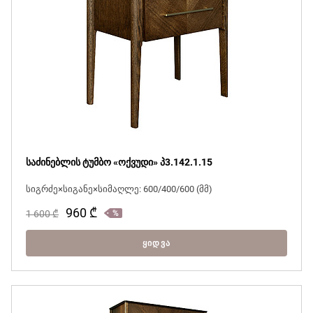
საძინებლის ტუმბო «ოქვუდი» პ3.142.1.15
სიგრძე×სიგანე×სიმაღლე: 600/400/600 (მმ)
960
₾
1 600
₾
ᲧᲘᲓᲕᲐ