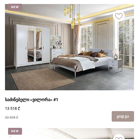
NEW
საძინებელი «ვილორა» #1
13 518
₾
ᲧᲘᲓᲕᲐ
22 529 ₾
NEW