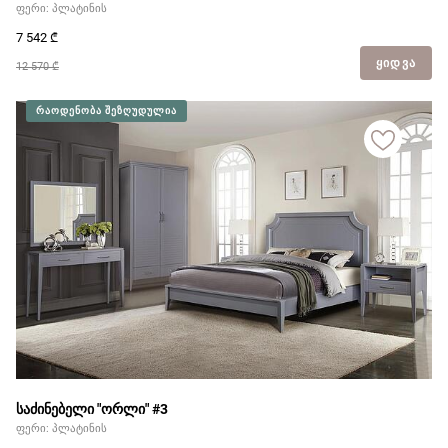
ფერი: პლატინის
7 542
₾
ᲧᲘᲓᲕᲐ
12 570 ₾
ᲠᲐᲝᲓᲔᲜᲝᲑᲐ ᲨᲔᲖᲦᲣᲓᲣᲚᲘᲐ
საძინებელი "ორლი" #3
ფერი: პლატინის