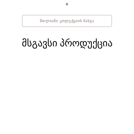
ᲛᲗᲚᲘᲐᲜᲘ ᲙᲝᲚᲔᲥᲪᲘᲘᲡ ᲜᲐᲮᲕᲐ
მსგავსი პროდუქცია