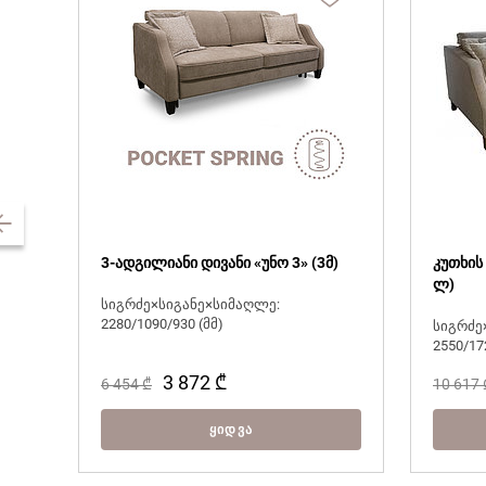
3-ადგილიანი დივანი «უნო 3» (3მ)
კუთხის
ლ)
სიგრძე×სიგანე×სიმაღლე:
2280/1090/930 (მმ)
სიგრძე
2550/17
3 872
₾
6 454
₾
10 617
ᲧᲘᲓᲕᲐ