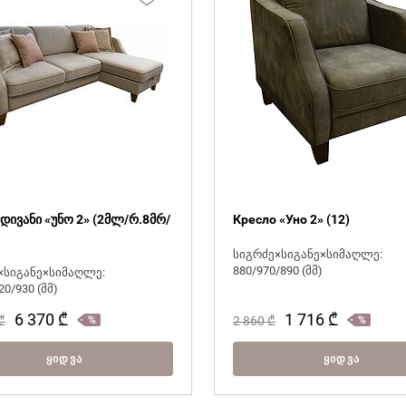
მჭირდება ვიდეოკონსულტაცია
 დივანი «უნო 2» (2მლ/რ.8მრ/
Кресло «Уно 2» (12)
სიგრძე×სიგანე×სიმაღლე:
880/970/890 (მმ)
×სიგანე×სიმაღლე:
20/930 (მმ)
6 370
₾
1 716
₾
₾
2 860
₾
ᲧᲘᲓᲕᲐ
ᲧᲘᲓᲕᲐ