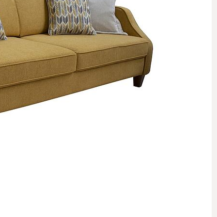
ი
იული ელემენტები