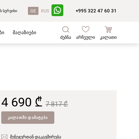
+995 322 47 60 31
GE
RUS
ს სერვისი
ბი
მაღაზიები
ძებნა
არჩეული
კალათი
4 690 ₾
7 817 ₾
ᲙᲐᲚᲐᲗᲨᲘ ᲓᲐᲛᲐᲢᲔᲑᲐ
მენეჯერთან დაკავშირება