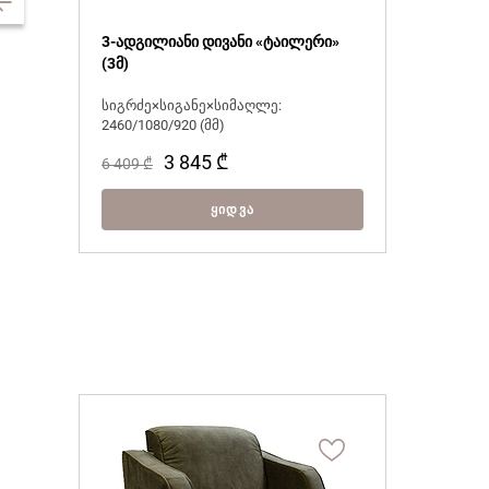
3-ადგილიანი დივანი «ტაილერი»
(3მ)
სიგრძე×სიგანე×სიმაღლე:
2460/1080/920 (მმ)
3 845
₾
6 409
₾
ᲧᲘᲓᲕᲐ