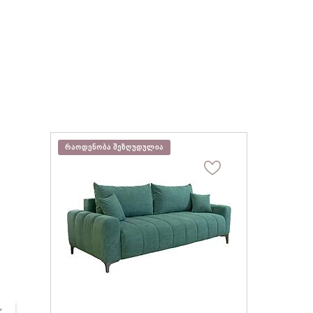
ᲠᲐᲝᲓᲔᲜᲝᲑᲐ ᲨᲔᲖᲦᲣᲓᲣᲚᲘᲐ