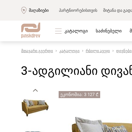
მაღაზიები
პარტნიორებისთვის
მიტანა და გად
კატალოგი
საძინებელი
მთავარი გვერდი
კატალოგი
რბილი ავეჯი
დივნები
რბილი ავეჯი
კორპუსი
რბილი ავეჯის ნაკრები
მისაღები
3-ადგილიანი დივანი
დივნები
საძინებლ
«პრემიუმ» დივნები
შემოსას
მოდულარული დივნები
საბავშვო
ტყავის დივნები
კაბინეტი
ეკონომია: 3 127 ₾
კუთხის დივნები
სასადილ
სწორი დივნები
საწოლებ
სავარძლები
მაგიდები
ტახტები
კარადებ
კუშეტკა
სკამები