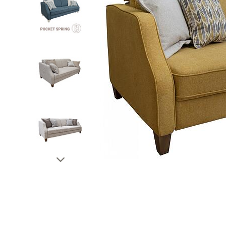
პუფი-ბანკეტკები
ტუმბოებ
რბილი საწოლები
დეკორატ