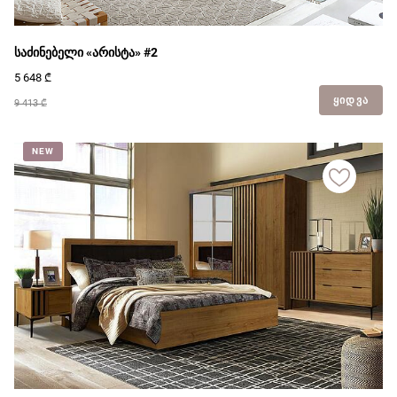
საძინებელი «არისტა» #2
5 648
₾
ᲧᲘᲓᲕᲐ
9 413 ₾
NEW