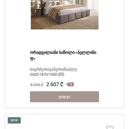
ორადგილიანი საწოლი «ბელლინი
ფ»
სიგრძე×სიგანე×სიმაღლე:
2420/1870/1000 (მმ)
2 607
₾
4 345
₾
ᲧᲘᲓᲕᲐ
NEW