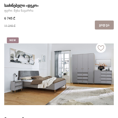
საძინებელი «დეკო»
ფერი: მუხა ნავარრა
6 745
₾
ᲧᲘᲓᲕᲐ
11 240 ₾
NEW