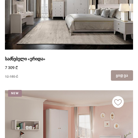
საძნებელი «ერიდა»
7 309
₾
ᲧᲘᲓᲕᲐ
12 180 ₾
NEW