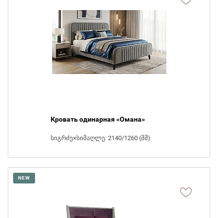
Кровать одинарная «Омана»
სიგრძე×სიმაღლე: 2140/1260 (მმ)
NEW