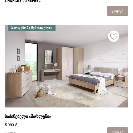
Спальня «Элегия»
ᲧᲘᲓᲕᲐ
ᲠᲐᲝᲓᲔᲜᲝᲑᲐ ᲨᲔᲖᲦᲣᲓᲣᲚᲘᲐ
საძინებელი «მარლენი»
5 983
₾
ᲧᲘᲓᲕᲐ