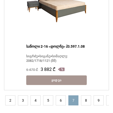
საწოლი 2-16 «დოლჩე» პ3.597.1.08
სიგრძე×სიგანე×სიმაღლე:
2082/1718/1121 (მმ)
3 882
₾
6 470
₾
ᲧᲘᲓᲕᲐ
2
3
4
5
6
7
8
9
1