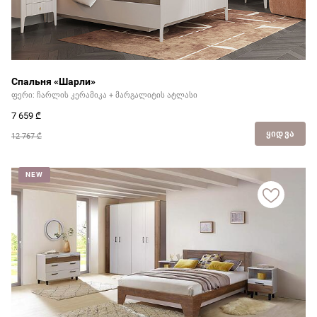
Спальня «Шарли»
ფერი: ჩარლის კერამიკა + მარგალიტის ატლასი
7 659
₾
ᲧᲘᲓᲕᲐ
12 767 ₾
NEW