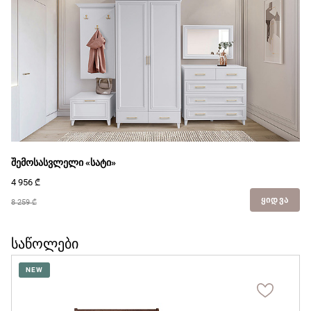
შემოსასვლელი «სატი»
4 956
₾
ᲧᲘᲓᲕᲐ
8 259 ₾
საწოლები
NEW