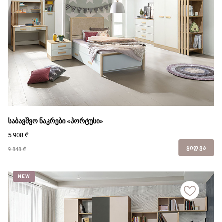
საბავშვო ნაკრები «პორტუსი»
5 908
₾
ᲧᲘᲓᲕᲐ
9 848 ₾
NEW