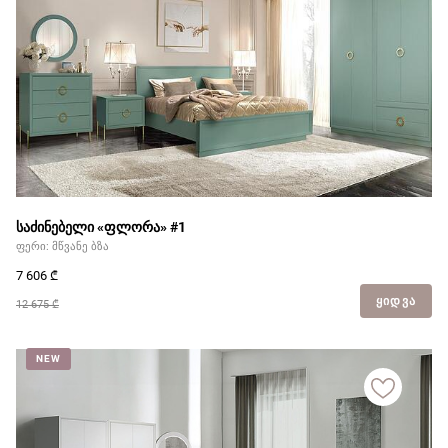
საძინებელი «ფლორა» #1
ფერი: მწვანე ბზა
7 606
₾
ᲧᲘᲓᲕᲐ
12 675 ₾
NEW