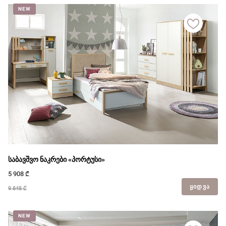
NEW
საბავშვო ნაკრები «პორტუსი»
5 908
₾
ᲧᲘᲓᲕᲐ
9 848 ₾
NEW