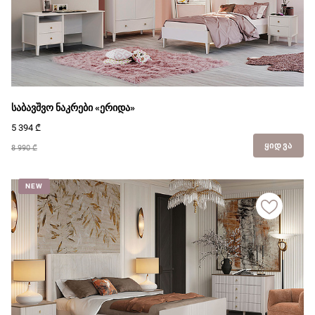
საბავშვო ნაკრები «ერიდა»
5 394
₾
ᲧᲘᲓᲕᲐ
8 990 ₾
NEW