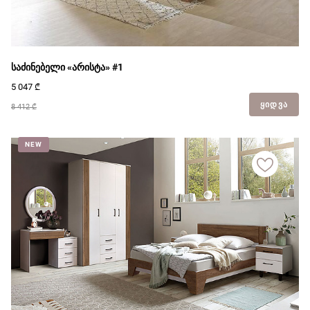
საძინებელი «არისტა» #1
5 047
₾
ᲧᲘᲓᲕᲐ
8 412 ₾
NEW