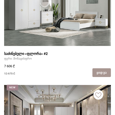
საძინებელი «ფლორა» #2
ფერი: მონაცისფრო
7 606
₾
ᲧᲘᲓᲕᲐ
12 675 ₾
NEW