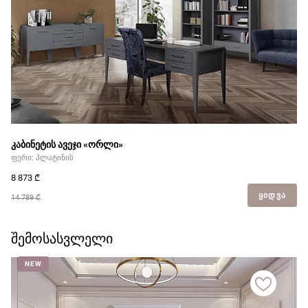
კაბინეტის ავეჯი «ორლი»
ფერი: პლატინის
8 873
₾
ᲧᲘᲓᲕᲐ
14 789 ₾
შემოსასვლელი
NEW