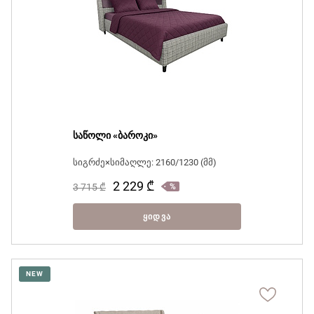
საწოლი «ბაროკი»
სიგრძე×სიმაღლე: 2160/1230 (მმ)
2 229
₾
3 715
₾
ᲧᲘᲓᲕᲐ
NEW