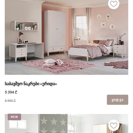
მჭირდება ვიდეოკონსულტაცია
საბავშვო ნაკრები «ერიდა»
5 394
₾
ᲧᲘᲓᲕᲐ
8 990 ₾
NEW