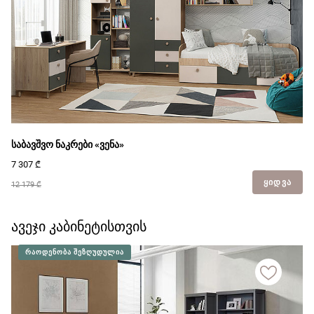
საბავშვო ნაკრები «ვენა»
7 307
₾
ᲧᲘᲓᲕᲐ
12 179 ₾
ავეჯი კაბინეტისთვის
ᲠᲐᲝᲓᲔᲜᲝᲑᲐ ᲨᲔᲖᲦᲣᲓᲣᲚᲘᲐ