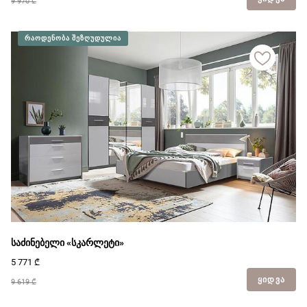
9 970 ₾
ᲠᲐᲝᲓᲔᲜᲝᲑᲐ ᲨᲔᲖᲦᲣᲓᲣᲚᲘᲐ
საძინებელი «სკარლეტი»
5 771
₾
ᲧᲘᲓᲕᲐ
9 619 ₾