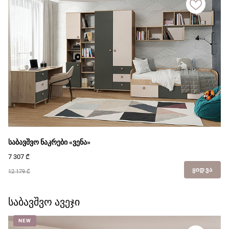
საბავშვო ნაკრები «ვენა»
7 307
₾
ᲧᲘᲓᲕᲐ
12 179 ₾
საბავშვო ავეჯი
NEW