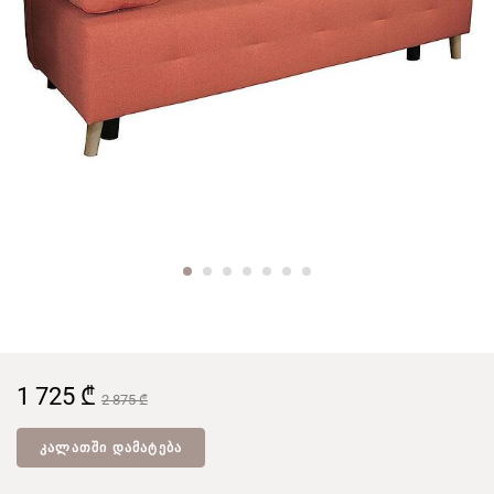
1 725 ₾
2 875 ₾
ᲙᲐᲚᲐᲗᲨᲘ ᲓᲐᲛᲐᲢᲔᲑᲐ