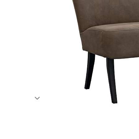
პუფი-ბანკეტკები
ტუმბოებ
რბილი საწოლები
დეკორატ