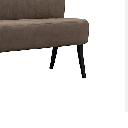
ი
იული ელემენტები