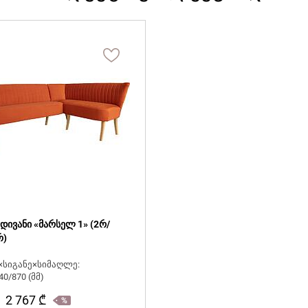
 დივანი «მარსელ 1» (2რ/
რ)
×სიგანე×სიმაღლე:
40/870 (მმ)
2 767
₾