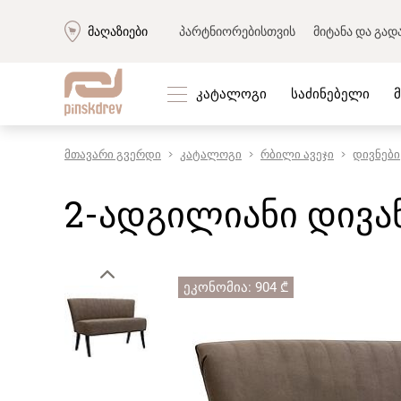
მაღაზიები
პარტნიორებისთვის
მიტანა და გად
კატალოგი
საძინებელი
მთავარი გვერდი
კატალოგი
რბილი ავეჯი
დივნები
რბილი ავეჯი
კორპუსი
რბილი ავეჯის ნაკრები
მისაღები
2-ადგილიანი დივან
დივნები
საძინებლ
«პრემიუმ» დივნები
შემოსას
მოდულარული დივნები
საბავშვო
ტყავის დივნები
კაბინეტი
ეკონომია: 904 ₾
კუთხის დივნები
სასადილ
სწორი დივნები
საწოლებ
სავარძლები
მაგიდები
ტახტები
კარადებ
კუშეტკა
სკამები