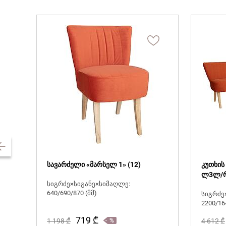
სავარძელი «მარსელ 1» (12)
კუთხის
ლ3ლ/
სიგრძე×სიგანე×სიმაღლე:
640/690/870 (მმ)
სიგრძე
2200/16
719
₾
1 198
₾
4 612
₾