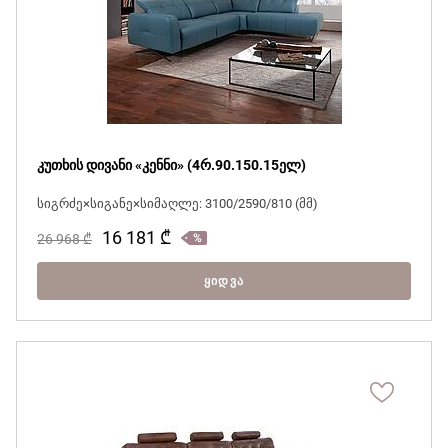
კუთხის დივანი «კენნი» (4რ.90.150.15ელ)
სიგრძე×სიგანე×სიმაღლე: 3100/2590/810 (მმ)
16 181
₾
26 968
₾
ᲧᲘᲓᲕᲐ