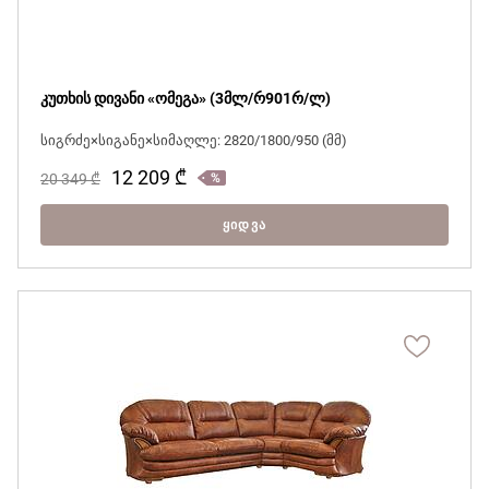
კუთხის დივანი «ომეგა» (3მლ/რ901რ/ლ)
სიგრძე×სიგანე×სიმაღლე: 2820/1800/950 (მმ)
12 209
₾
20 349
₾
ᲧᲘᲓᲕᲐ