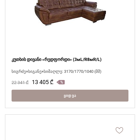
კუთხის დივანი «რედფორდი» (3мL/R8мR/L)
სიგრძე×სიგანე×სიმაღლე: 3170/1770/1040 (მმ)
13 405
₾
22 341
₾
ᲧᲘᲓᲕᲐ