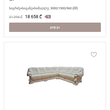
სიგრძე×სიგანე×სიმაღლე: 3000/1900/960 (მმ)
18 658
₾
31 096
₾
ᲧᲘᲓᲕᲐ