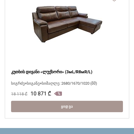
კუთხის დივანი «ლუქსორი» (3мL/R8мR/L)
სიგრძე×სიგანე×სიმაღლე: 2680/1670/1020 (მმ)
10 871
₾
18 118
₾
ᲧᲘᲓᲕᲐ