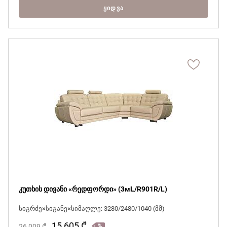
ᲧᲘᲓᲕᲐ
კუთხის დივანი «რედფორდი» (3мL/R901R/L)
სიგრძე×სიგანე×სიმაღლე: 3280/2480/1040 (მმ)
15 605
₾
26 009
₾