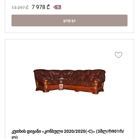
7 978
₾
13 297
₾
ᲧᲘᲓᲕᲐ
კუთხის დივანი «კონსული 2020/2020(-С)» (3მლ/რ901რ/
ლ)