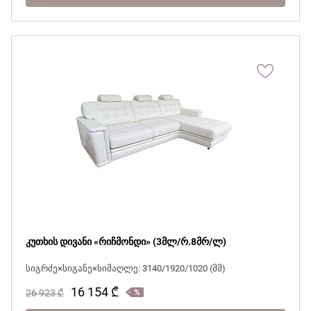
კუთხის დივანი «რიჩმონდი» (3მლ/რ.8მრ/ლ)
სიგრძე×სიგანე×სიმაღლე: 3140/1920/1020 (მმ)
16 154
₾
26 923
₾