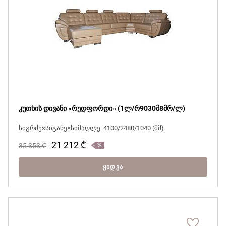
კუთხის დივანი «რედფორდი» (1ლ/რ9030მ8მრ/ლ)
სიგრძე×სიგანე×სიმაღლე: 4100/2480/1040 (მმ)
21 212
₾
35 353
₾
ᲧᲘᲓᲕᲐ