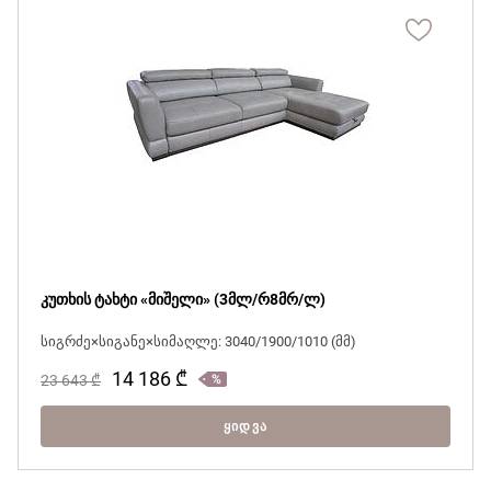
კუთხის ტახტი «მიშელი» (3მლ/რ8მრ/ლ)
სიგრძე×სიგანე×სიმაღლე: 3040/1900/1010 (მმ)
14 186
₾
23 643
₾
ᲧᲘᲓᲕᲐ