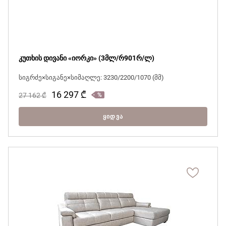
კუთხის დივანი «იორკი» (3მლ/რ901რ/ლ)
სიგრძე×სიგანე×სიმაღლე: 3230/2200/1070 (მმ)
16 297
₾
27 162
₾
ᲧᲘᲓᲕᲐ