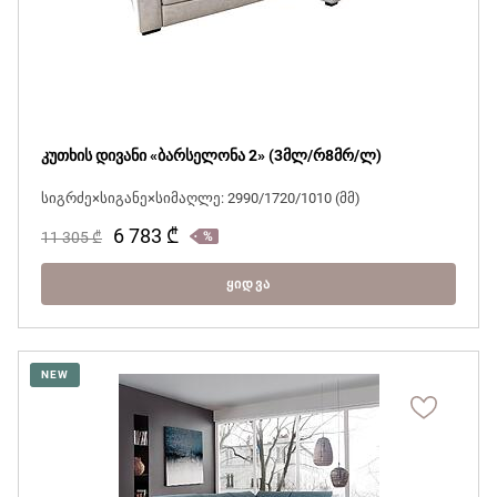
კუთხის დივანი «ბარსელონა 2» (3მლ/რ8მრ/ლ)
სიგრძე×სიგანე×სიმაღლე: 2990/1720/1010 (მმ)
6 783
₾
11 305
₾
ᲧᲘᲓᲕᲐ
NEW