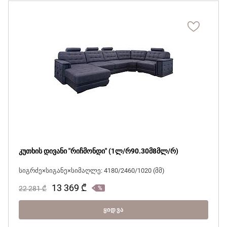
კუთხის დივანი "რიჩმონდი" (1ლ/რ90.30მ8მლ/რ)
სიგრძე×სიგანე×სიმაღლე: 4180/2460/1020 (მმ)
13 369
₾
22 281
₾
ᲧᲘᲓᲕᲐ