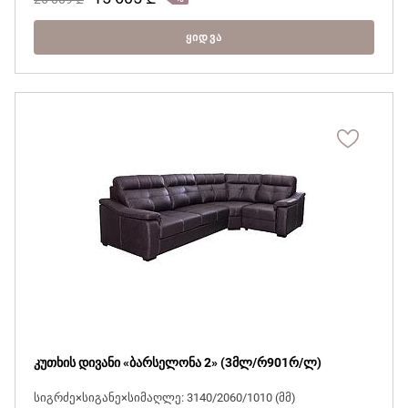
ᲧᲘᲓᲕᲐ
კუთხის დივანი «ბარსელონა 2» (3მლ/რ901რ/ლ)
სიგრძე×სიგანე×სიმაღლე: 3140/2060/1010 (მმ)