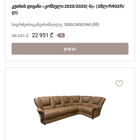
კუთხის დივანი «კონსული 2020/2020(-ს)» (3მლ/რ902რ/
ლ)
სიგრძე×სიგანე×სიმაღლე: 3000/2450/960 (მმ)
22 951
₾
38 251
₾
ᲧᲘᲓᲕᲐ