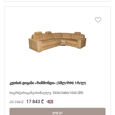
კუთხის დივანი «რიჩმონდი» (3მლ/რ90.1რ/ლ)
სიგრძე×სიგანე×სიმაღლე: 3320/2460/1020 (მმ)
17 843
₾
29 738
₾
ᲧᲘᲓᲕᲐ