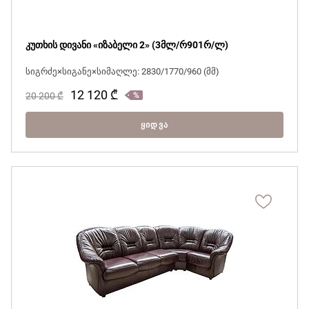
კუთხის დივანი «იზაბელი 2» (3მლ/რ901რ/ლ)
სიგრძე×სიგანე×სიმაღლე: 2830/1770/960 (მმ)
12 120
₾
20 200
₾
ᲧᲘᲓᲕᲐ
მჭირდება ვიდეოკონსულტაცია