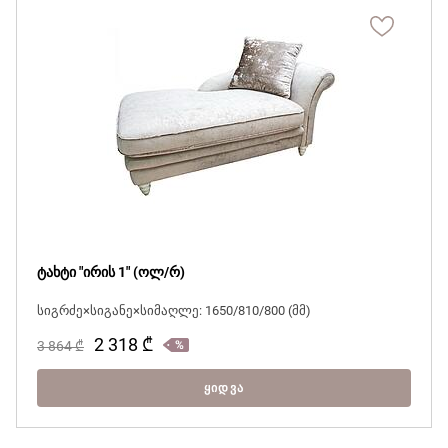
მჭირდება ვიდეოკონსულტაცია
ტახტი "ირის 1" (ოლ/რ)
სიგრძე×სიგანე×სიმაღლე: 1650/810/800 (მმ)
2 318
₾
3 864
₾
ᲧᲘᲓᲕᲐ