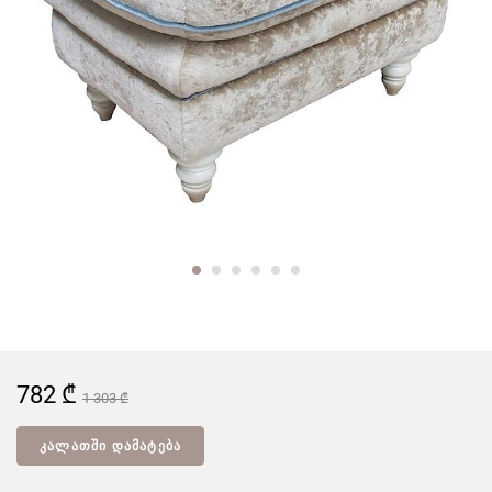
782 ₾
1 303 ₾
ᲙᲐᲚᲐᲗᲨᲘ ᲓᲐᲛᲐᲢᲔᲑᲐ