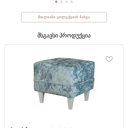
ᲛᲗᲚᲘᲐᲜᲘ ᲙᲝᲚᲔᲥᲪᲘᲘᲡ ᲜᲐᲮᲕᲐ
მსგავსი პროდუქცია