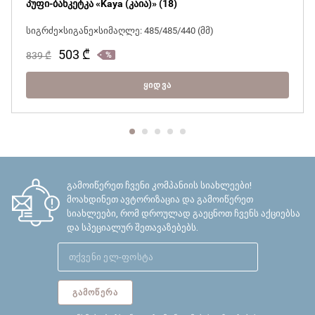
პუფი-ბანკეტკა «Kaya (კაია)» (18)
სიგრძე×სიგანე×სიმაღლე: 485/485/440 (მმ)
503
₾
839
₾
ᲧᲘᲓᲕᲐ
გამოიწერეთ ჩვენი კომპანიის სიახლეები!
მოახდინეთ ავტორიზაცია და გამოიწერეთ
სიახლეები, რომ დროულად გაეცნოთ ჩვენს აქციებსა
და სპეციალურ შეთავაზებებს.
ᲒᲐᲛᲝᲬᲔᲠᲐ