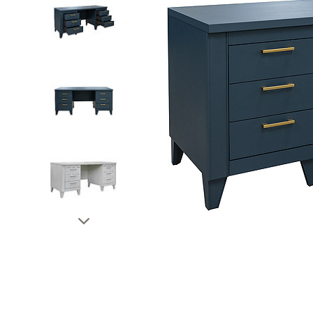
პუფი-ბანკეტკები
ტუმბოებ
რბილი საწოლები
დეკორატ