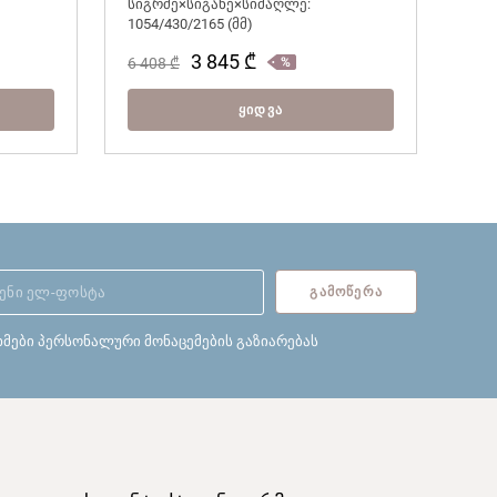
სიგრძე×სიგანე×სიმაღლე:
1054/430/2165 (მმ)
3 845
₾
6 408
₾
ᲧᲘᲓᲕᲐ
ᲒᲐᲛᲝᲬᲔᲠᲐ
ხმები პერსონალური მონაცემების გაზიარებას