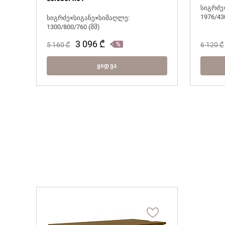
სიგრძე
1976/43
სიგრძე×სიგანე×სიმაღლე:
1300/800/760 (მმ)
3 096
₾
5 160
₾
6 120
₾
ᲧᲘᲓᲕᲐ