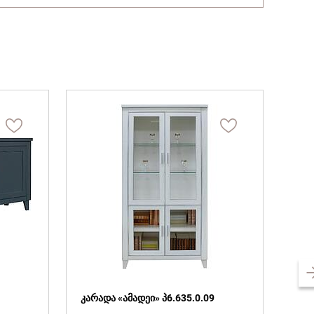
კარადა «ამადეი» პ6.635.0.09
Сто
П6.