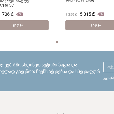
1640/430/1512 (მმ)
×სიგანე×სიმაღლე:
7/340 (მმ)
706
₾
5 015
₾
8 359
₾
ᲧᲘᲓᲕᲐ
ᲧᲘᲓᲕᲐ
ხლეები! მოახდინეთ ავტორიზაცია და
ულად გაეცნოთ ჩვენს აქციებსა და სპეციალურ
ვეთან