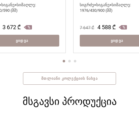
×სიგანე×სიმაღლე:
სიგრძე×სიგანე×სიმაღლე:
0/590 (მმ)
1976/430/900 (მმ)
3 672
₾
4 588
₾
7 647
₾
ᲧᲘᲓᲕᲐ
ᲧᲘᲓᲕᲐ
ᲛᲗᲚᲘᲐᲜᲘ ᲙᲝᲚᲔᲥᲪᲘᲘᲡ ᲜᲐᲮᲕᲐ
მჭირდება ვიდეოკონსულტაცია
მსგავსი პროდუქცია