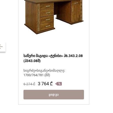
საწერი მაგიდა «ტუნისი» პ6.343.2.08
(პ343.08შ)
სიგრძე×სიგანე×სიმაღლე:
1700/764/781 (მმ)
3 764
₾
6 274
₾
ᲧᲘᲓᲕᲐ