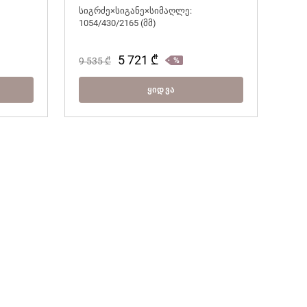
სიგრძე×სიგანე×სიმაღლე:
1054/430/2165 (მმ)
სიგ
1100
5 721
₾
9 535
₾
3 6
ᲧᲘᲓᲕᲐ