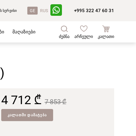
+995 322 47 60 31
GE
RUS
ს სერვისი
ბი
მაღაზიები
ძებნა
არჩეული
კალათი
)
4 712 ₾
7 853 ₾
ᲙᲐᲚᲐᲗᲨᲘ ᲓᲐᲛᲐᲢᲔᲑᲐ