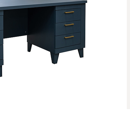
ი
იული ელემენტები