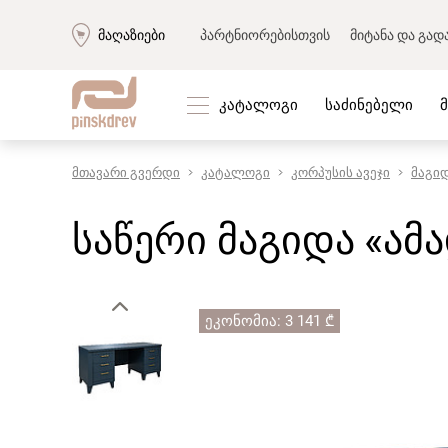
მაღაზიები
პარტნიორებისთვის
მიტანა და გად
კატალოგი
საძინებელი
მთავარი გვერდი
კატალოგი
კორპუსის ავეჯი
მაგი
რბილი ავეჯი
კორპუსი
რბილი ავეჯის ნაკრები
მისაღები
საწერი მაგიდა «ამად
დივნები
საძინებლ
«პრემიუმ» დივნები
შემოსას
მოდულარული დივნები
საბავშვო
ტყავის დივნები
კაბინეტი
ეკონომია: 3 141 ₾
კუთხის დივნები
სასადილ
სწორი დივნები
საწოლებ
სავარძლები
მაგიდები
ტახტები
კარადებ
კუშეტკა
სკამები