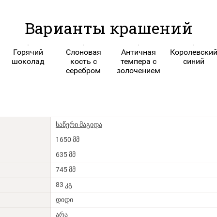
Варианты крашений
Горячий
Слоновая
Античная
Королевски
шоколад
кость с
темпера с
синий
серебром
золочением
საწერი მაგიდა
1650 მმ
635 მმ
745 მმ
83 კგ
დიდი
არა