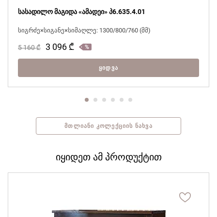
მჭირდება ვიდეოკონსულტაცია
სასადილო მაგიდა «ამადეი» პ6.635.4.01
სიგრძე×სიგანე×სიმაღლე: 1300/800/760 (მმ)
3 096
₾
5 160
₾
ᲧᲘᲓᲕᲐ
ᲛᲗᲚᲘᲐᲜᲘ ᲙᲝᲚᲔᲥᲪᲘᲘᲡ ᲜᲐᲮᲕᲐ
იყიდეთ ამ პროდუქტით