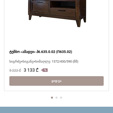
ტუმბო «ამადეი» პ6.635.0.02 (П635.02)
სიგრძე×სიგანე×სიმაღლე: 1372/430/590 (მმ)
3 133
₾
5 222
₾
ᲧᲘᲓᲕᲐ