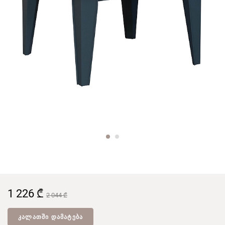
1 226 ₾
2 044 ₾
ᲙᲐᲚᲐᲗᲨᲘ ᲓᲐᲛᲐᲢᲔᲑᲐ