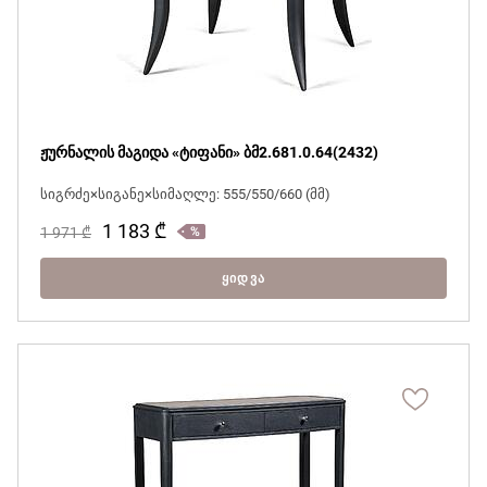
ჟურნალის მაგიდა «ტიფანი» ბმ2.681.0.64(2432)
სიგრძე×სიგანე×სიმაღლე: 555/550/660 (მმ)
1 183
₾
1 971
₾
ᲧᲘᲓᲕᲐ