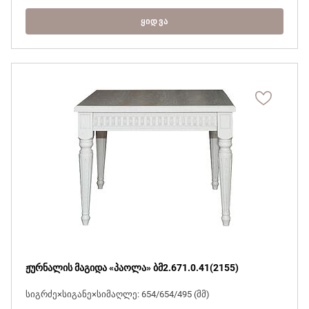
ᲧᲘᲓᲕᲐ
ჟურნალის მაგიდა «პაოლა» ბმ2.671.0.41(2155)
სიგრძე×სიგანე×სიმაღლე: 654/654/495 (მმ)