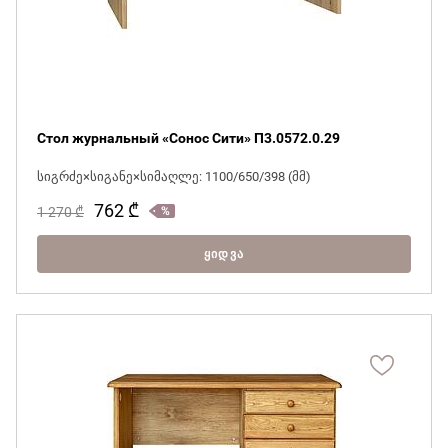
Стол журнальный «Сонос Сити» П3.0572.0.29
სიგრძე×სიგანე×სიმაღლე: 1100/650/398 (მმ)
762
₾
1 270
₾
ᲧᲘᲓᲕᲐ