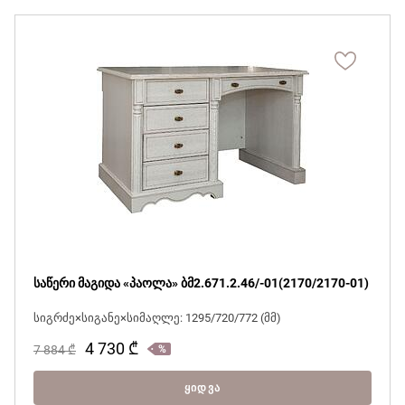
საწერი მაგიდა «პაოლა» ბმ2.671.2.46/-01(2170/2170-01)
სიგრძე×სიგანე×სიმაღლე: 1295/720/772 (მმ)
4 730
₾
7 884
₾
ᲧᲘᲓᲕᲐ