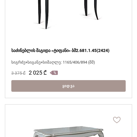
საძინებლის მაგიდა «ტიფანი» ბმ2.681.1.45(2424)
სიგრძე×სიგანე×სიმაღლე: 1165/406/894 (მმ)
2 025
₾
3 375
₾
ᲧᲘᲓᲕᲐ