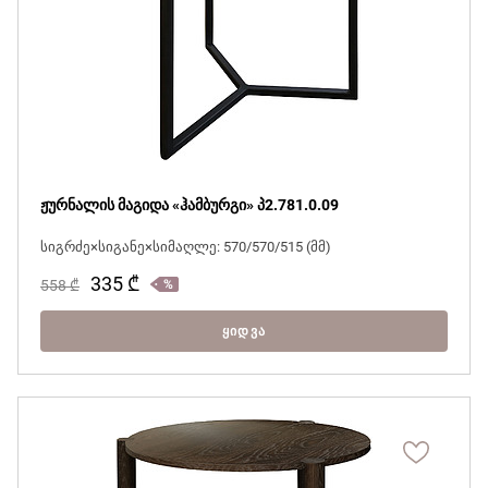
ჟურნალის მაგიდა «ჰამბურგი» პ2.781.0.09
სიგრძე×სიგანე×სიმაღლე: 570/570/515 (მმ)
335
₾
558
₾
ᲧᲘᲓᲕᲐ