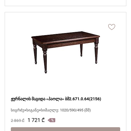
ჟურნალის მაგიდა «პაოლა» ბმ2.671.0.64(2156)
სიგრძე×სიგანე×სიმაღლე: 1020/590/495 (მმ)
1 721
₾
2 869
₾