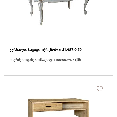
ჟურნალის მაგიდა «ტრეზორი» პ1.987.0.50
სიგრძე×სიგანე×სიმაღლე: 1100/600/475 (მმ)