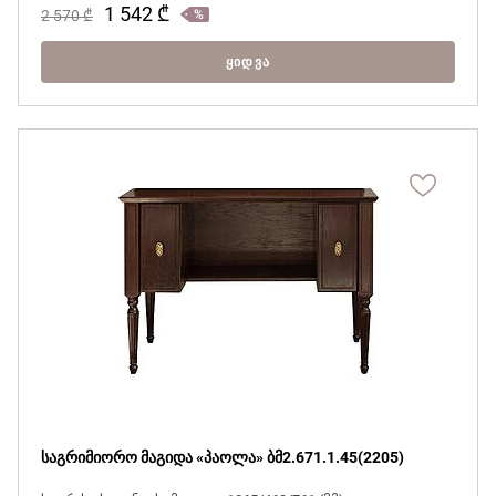
1 542
₾
2 570
₾
ᲧᲘᲓᲕᲐ
საგრიმიორო მაგიდა «პაოლა» ბმ2.671.1.45(2205)