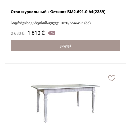
Стол журнальный «Юстина» БМ2.691.0.64(2339)
სიგრძე×სიგანე×სიმაღლე: 1020/654/495 (მმ)
1 610
₾
2 683
₾
ᲧᲘᲓᲕᲐ