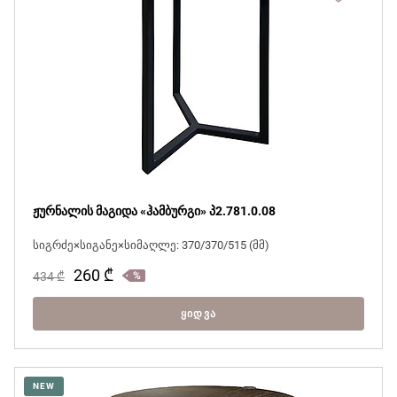
ჟურნალის მაგიდა «ჰამბურგი» პ2.781.0.08
სიგრძე×სიგანე×სიმაღლე: 370/370/515 (მმ)
260
₾
434
₾
ᲧᲘᲓᲕᲐ
NEW