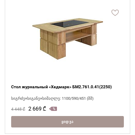
Стол журнальный «Хедмарк» БМ2.761.0.41(2250)
სიგრძე×სიგანე×სიმაღლე: 1100/590/451 (მმ)
2 669
₾
4 448
₾
ᲧᲘᲓᲕᲐ