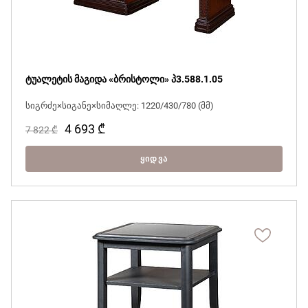
ტუალეტის მაგიდა «ბრისტოლი» პ3.588.1.05
სიგრძე×სიგანე×სიმაღლე: 1220/430/780 (მმ)
4 693
₾
7 822
₾
ᲧᲘᲓᲕᲐ