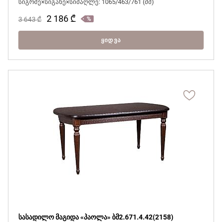
სიგრძე×სიგანე×სიმაღლე: 1065/463/761 (მმ)
2 186
₾
3 643
₾
ᲧᲘᲓᲕᲐ
სასადილო მაგიდა «პაოლა» ბმ2.671.4.42(2158)