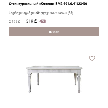
Стол журнальный «Юстина» БМ2.691.0.41(2340)
სიგრძე×სიგანე×სიმაღლე: 654/654/495 (მმ)
1 319
₾
2 198
₾
ᲧᲘᲓᲕᲐ