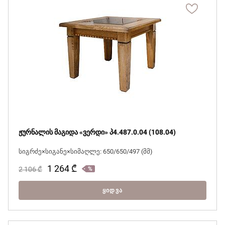
ჟურნალის მაგიდა «ვერდი» პ4.487.0.04 (108.04)
სიგრძე×სიგანე×სიმაღლე: 650/650/497 (მმ)
1 264
₾
2 106
₾
ᲧᲘᲓᲕᲐ