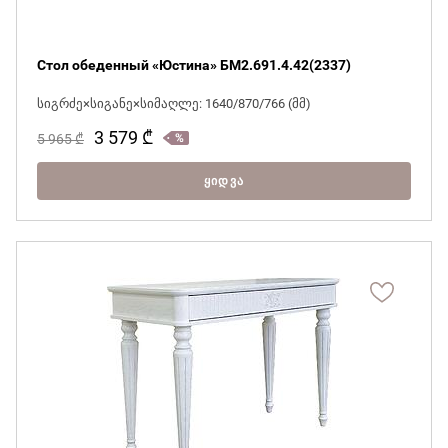
Стол обеденный «Юстина» БМ2.691.4.42(2337)
სიგრძე×სიგანე×სიმაღლე: 1640/870/766 (მმ)
3 579
₾
5 965
₾
ᲧᲘᲓᲕᲐ