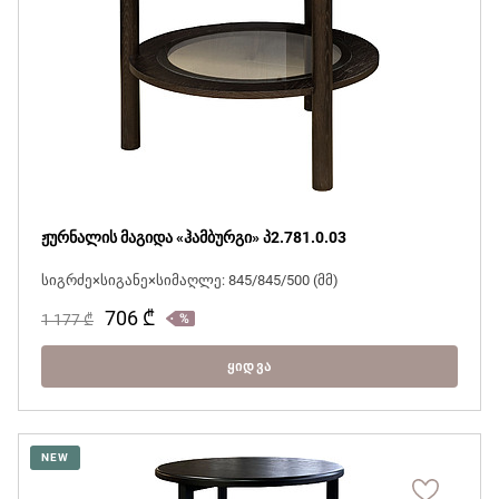
ჟურნალის მაგიდა «ჰამბურგი» პ2.781.0.03
სიგრძე×სიგანე×სიმაღლე: 845/845/500 (მმ)
706
₾
1 177
₾
ᲧᲘᲓᲕᲐ
NEW