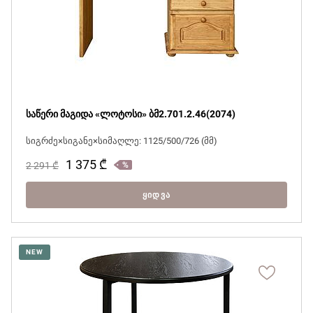
საწერი მაგიდა «ლოტოსი» ბმ2.701.2.46(2074)
სიგრძე×სიგანე×სიმაღლე: 1125/500/726 (მმ)
1 375
₾
2 291
₾
ᲧᲘᲓᲕᲐ
NEW