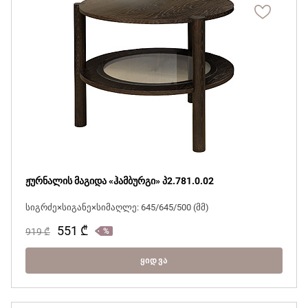
ჟურნალის მაგიდა «ჰამბურგი» პ2.781.0.02
სიგრძე×სიგანე×სიმაღლე: 645/645/500 (მმ)
551
₾
919
₾
ᲧᲘᲓᲕᲐ