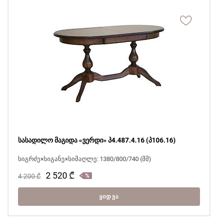
სასადილო მაგიდა «ვერდი» პ4.487.4.16 (პ106.16)
სიგრძე×სიგანე×სიმაღლე: 1380/800/740 (მმ)
2 520
₾
4 200
₾
ᲧᲘᲓᲕᲐ