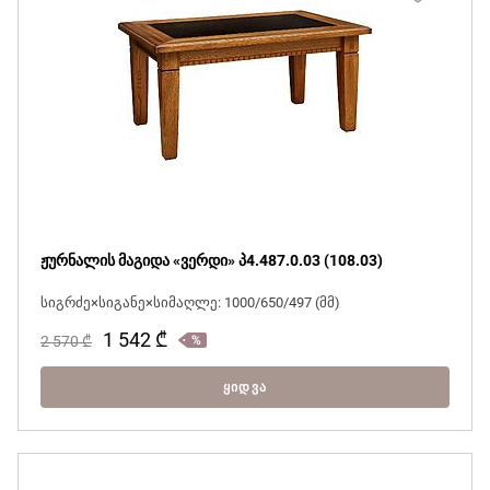
ჟურნალის მაგიდა «ვერდი» პ4.487.0.03 (108.03)
სიგრძე×სიგანე×სიმაღლე: 1000/650/497 (მმ)
1 542
₾
2 570
₾
ᲧᲘᲓᲕᲐ