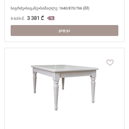
სიგრძე×სიგანე×სიმაღლე: 1640/870/766 (მმ)
3 381
₾
5 635
₾
ᲧᲘᲓᲕᲐ