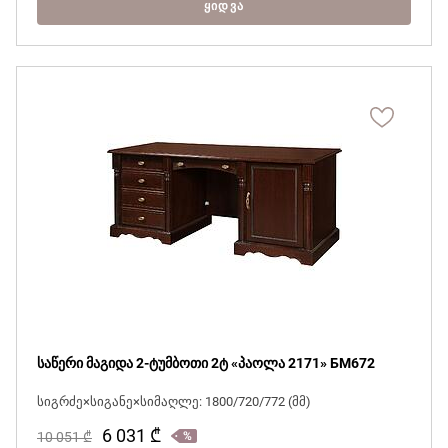
ᲧᲘᲓᲕᲐ
საწერი მაგიდა 2-ტუმბოთი 2ტ «პაოლა 2171» БМ672
სიგრძე×სიგანე×სიმაღლე: 1800/720/772 (მმ)
6 031
₾
10 051
₾