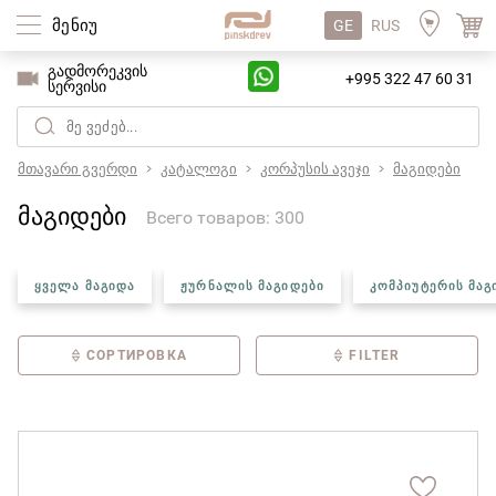
მენიუ
GE
RUS
გადმორეკვის
+995 322 47 60 31
სერვისი
მთავარი გვერდი
კატალოგი
კორპუსის ავეჯი
მაგიდები
მაგიდები
Всего товаров: 300
ᲧᲕᲔᲚᲐ ᲛᲐᲒᲘᲓᲐ
ᲟᲣᲠᲜᲐᲚᲘᲡ ᲛᲐᲒᲘᲓᲔᲑᲘ
ᲙᲝᲛᲞᲘᲣᲢᲔᲠᲘᲡ ᲛᲐᲒ
СОРТИРОВКА
FILTER