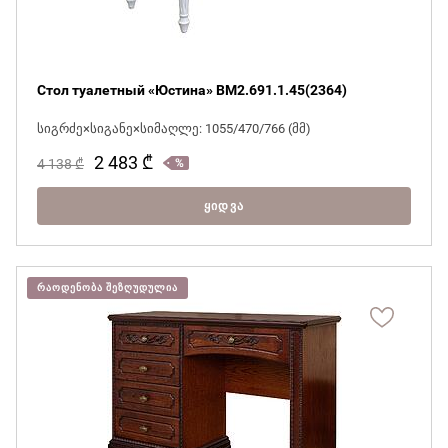
Стол туалетный «Юстина» BM2.691.1.45(2364)
სიგრძე×სიგანე×სიმაღლე: 1055/470/766 (მმ)
2 483
₾
4 138
₾
ᲧᲘᲓᲕᲐ
ᲠᲐᲝᲓᲔᲜᲝᲑᲐ ᲨᲔᲖᲦᲣᲓᲣᲚᲘᲐ
მჭირდება ვიდეოკონსულტაცია