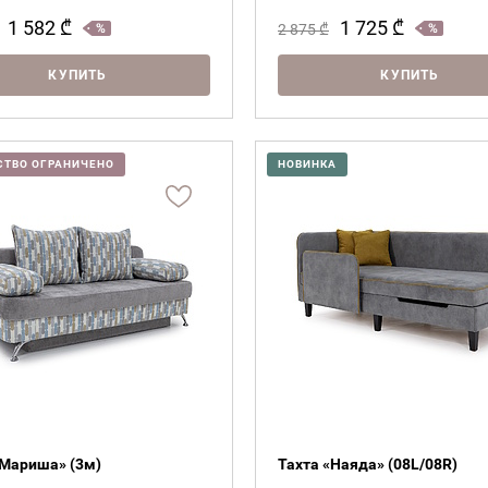
1 582
₾
1 725
₾
2 875
₾
КУПИТЬ
КУПИТЬ
СТВО ОГРАНИЧЕНО
НОВИНКА
Нужна видеоконсультация
«Мариша» (3м)
Тахта «Наяда» (08L/08R)