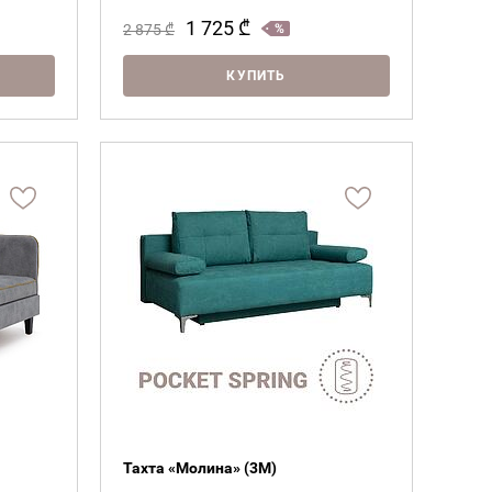
1 725
₾
2 875
₾
КУПИТЬ
Тахта «Молина» (3М)