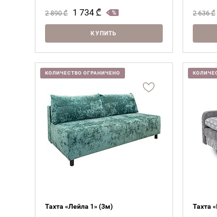
1 734
₾
2 890
₾
2 636
₾
КУПИТЬ
КОЛИЧЕСТВО ОГРАНИЧЕНО
КОЛИЧЕ
Тахта «Лейла 1» (3м)
Тахта 