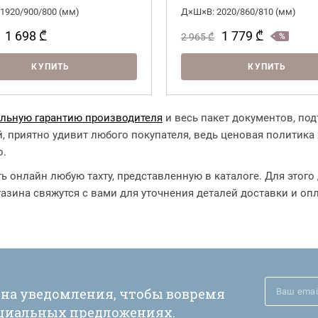
1920/900/800 (мм)
Д×Ш×В: 2020/860/810 (мм)
1 698
₾
1 779
₾
2 965
₾
КУПИТЬ
КУПИТЬ
льную гарантию производителя
и весь пакет документов, по
, приятно удивит любого покупателя, ведь ценовая политика 
о.
ть онлайн любую тахту, представленную в каталоге. Для этог
газина свяжутся с вами для уточнения деталей доставки и оп
 на уведомления, чтобы вовремя
ециальных предложениях.