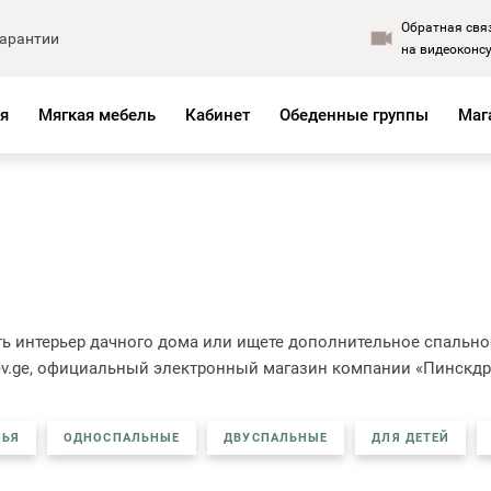
Обратная свя
арантии
на видеоконс
я
Мягкая мебель
Кабинет
Обеденные группы
Маг
ная мебель
Кровати и матрасы
ля гостиной
Матрасы
ля спальни
Подушки
для прихожей
Плед
ля детской
Кровати из коллекций
вить интерьер дачного дома или ищете дополнительное спаль
ля кабинета
Мягкие кровати
ev.ge, официальный электронный магазин компании «Пинскдре
ые группы
Дисконт
и основания
Новинки
ЛЬЯ
ОДНОСПАЛЬНЫЕ
ДВУСПАЛЬНЫЕ
ДЛЯ ДЕТЕЙ