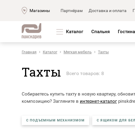
Магазины
Партнёрам
Доставка и оплата
Г
Каталог
Спальня
Гостина
Главная
Каталог
Мягкая мебель
Тахты
Мягкая мебель
Корпус
Наборы мягкой мебели
Мебель д
Тахты
Диваны
Мебель д
Всего товаров: 8
Диваны «Премиум»
Мебель 
Модульные диваны
Мебель д
Собираетесь купить тахту в новую квартиру, обно
Кожаные диваны
Мебель д
композицию? Загляните в
интернет-каталог
pinskdr
Угловые диваны
Обеденн
Прямые диваны
Кровати 
Кресла
Столы
С ПОДЪЕМНЫМ МЕХАНИЗМОМ
С ЯЩИКОМ ДЛЯ БЕ
Тахты
Шкафы
Кушетки/Мини диваны
Стулья