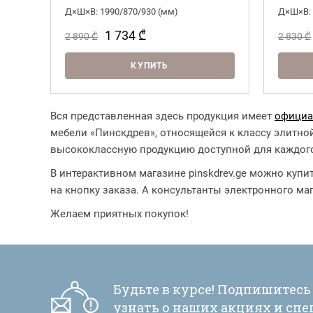
Д×Ш×В: 1990/870/930 (мм)
Д×Ш×В: 
1 734
₾
2 890
₾
2 830
₾
КУПИТЬ
Вся представленная здесь продукция имеет
официа
мебели «Пинскдрев», относящейся к классу элитной
высококлассную продукцию доступной для каждог
В интерактивном магазине pinskdrev.ge можно купи
на кнопку заказа. А консультанты электронного ма
Желаем приятных покупок!
Будьте в курсе! Подпишитесь
узнать о наших акциях и сп